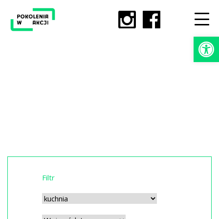
Ot
Filtr